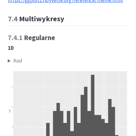
https://ggplot2.tidyverse.org/reference/theme.html
7.4
Multiwykresy
7.4.1
Regularne
1D
Kod