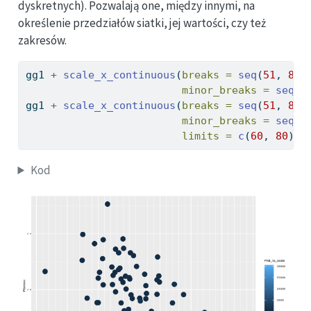
dyskretnych). Pozwalają one, między innymi, na
określenie przedziałów siatki, jej wartości, czy też
zakresów.
gg1 
+
scale_x_continuous
(
breaks =
seq
(
51
, 
86
,
minor_breaks =
seq
(
5
gg1 
+
scale_x_continuous
(
breaks =
seq
(
51
, 
86
,
minor_breaks =
seq
(
5
limits =
c
(
60
, 
80
))
Kod