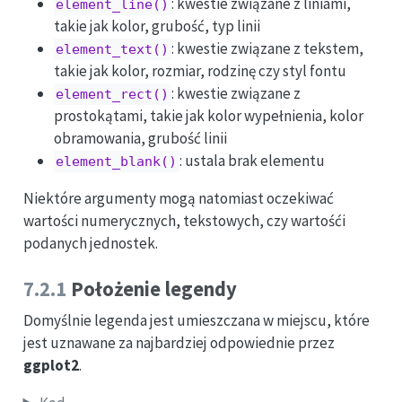
: kwestie związane z liniami,
element_line()
takie jak kolor, grubość, typ linii
: kwestie związane z tekstem,
element_text()
takie jak kolor, rozmiar, rodzinę czy styl fontu
: kwestie związane z
element_rect()
prostokątami, takie jak kolor wypełnienia, kolor
obramowania, grubość linii
: ustala brak elementu
element_blank()
Niektóre argumenty mogą natomiast oczekiwać
wartości numerycznych, tekstowych, czy wartośći
podanych jednostek.
7.2.1
Położenie legendy
Domyślnie legenda jest umieszczana w miejscu, które
jest uznawane za najbardziej odpowiednie przez
ggplot2
.