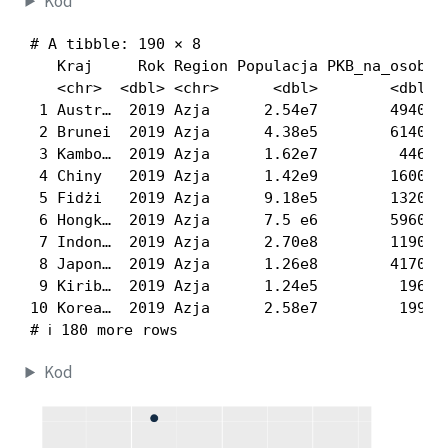
Kod
# A tibble: 190 × 8

   Kraj     Rok Region Populacja PKB_na_osobe O
   <chr>  <dbl> <chr>      <dbl>        <dbl>  
 1 Austr…  2019 Azja      2.54e7        49400  
 2 Brunei  2019 Azja      4.38e5        61400  
 3 Kambo…  2019 Azja      1.62e7         4460  
 4 Chiny   2019 Azja      1.42e9        16000  
 5 Fidżi   2019 Azja      9.18e5        13200  
 6 Hongk…  2019 Azja      7.5 e6        59600  
 7 Indon…  2019 Azja      2.70e8        11900  
 8 Japon…  2019 Azja      1.26e8        41700  
 9 Kirib…  2019 Azja      1.24e5         1960  
10 Korea…  2019 Azja      2.58e7         1990  
# ℹ 180 more rows
Kod