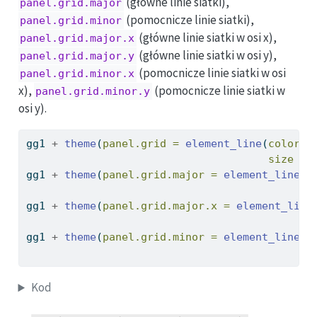
(główne linie siatki),
panel.grid.major
(pomocnicze linie siatki),
panel.grid.minor
(główne linie siatki w osi x),
panel.grid.major.x
(główne linie siatki w osi y),
panel.grid.major.y
(pomocnicze linie siatki w osi
panel.grid.minor.x
x),
(pomocnicze linie siatki w
panel.grid.minor.y
osi y).
gg1 
+
theme
(
panel.grid =
element_line
(
color =
size =
gg1 
+
theme
(
panel.grid.major =
element_line
(
c
s
gg1 
+
theme
(
panel.grid.major.x =
element_line
gg1 
+
theme
(
panel.grid.minor =
element_line
(
c
s
Kod